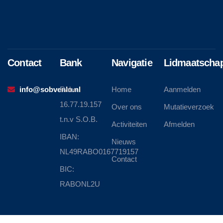
Contact
Bank
Navigatie
Lidmaatscha
info@sobvenlo.nl
Rabo
Home
Aanmelden
16.77.19.157
Over ons
Mutatieverzoek
t.n.v S.O.B.
Activiteiten
Afmelden
IBAN:
Nieuws
NL49RABO0167719157
Contact
BIC:
RABONL2U