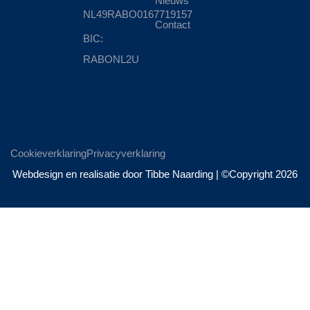
Nieuws
NL49RABO0167719157
Contact
BIC:
RABONL2U
Cookieverklaring
Privacyverklaring
Webdesign en realisatie door Tibbe Naarding | ©Copyright 2026