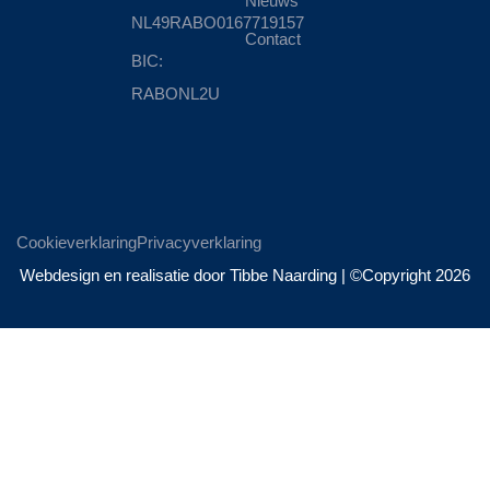
Nieuws
NL49RABO0167719157
Contact
BIC:
RABONL2U
Cookieverklaring
Privacyverklaring
Webdesign en realisatie door Tibbe Naarding | ©Copyright 2026