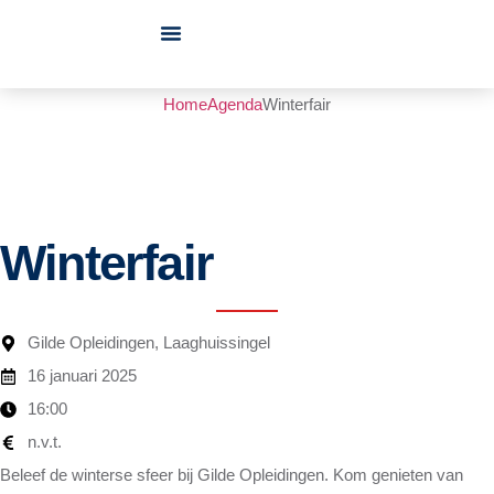
Over ons
Clubs / Verenigingen
Home
Agenda
Winterfair
WINTERFA
Winterfair
Gilde Opleidingen, Laaghuissingel
16 januari 2025
16:00
n.v.t.
Beleef de winterse sfeer bij Gilde Opleidingen. Kom genieten van