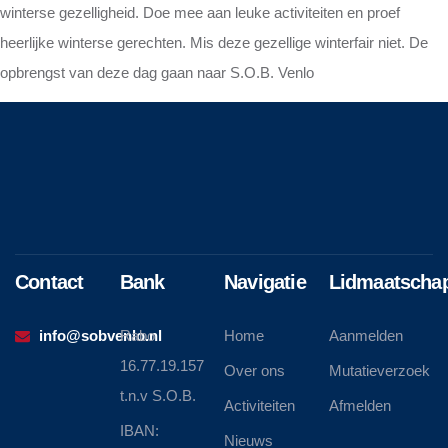
winterse gezelligheid. Doe mee aan leuke activiteiten en proef
heerlijke winterse gerechten. Mis deze gezellige winterfair niet. De
opbrengst van deze dag gaan naar S.O.B. Venlo
Contact
Bank
Navigatie
Lidmaatscha
info@sobvenlo.nl
Rabo
Home
Aanmelden
16.77.19.157
Over ons
Mutatieverzoek
t.n.v S.O.B.
Activiteiten
Afmelden
IBAN:
Nieuws