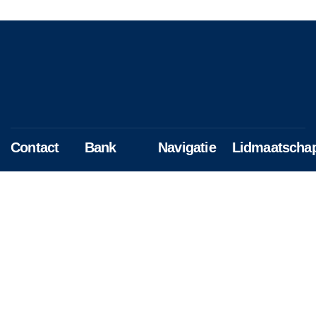
Contact
Bank
Navigatie
Lidmaatscha
info@sobvenlo.nl
Rabo
Home
Aanmelden
16.77.19.157
Over ons
Mutatieverzoek
t.n.v S.O.B.
Activiteiten
Afmelden
IBAN:
Nieuws
NL49RABO0167719157
Contact
BIC: