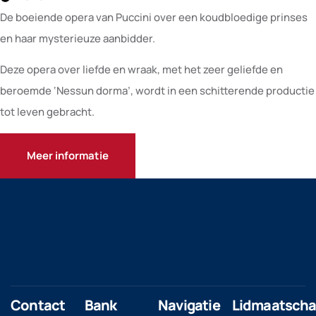
De boeiende opera van Puccini over een koudbloedige prinses
en haar mysterieuze aanbidder.
Deze opera over liefde en wraak, met het zeer geliefde en
beroemde ‘Nessun dorma’, wordt in een schitterende productie
tot leven gebracht.
Meer informatie
Contact
Bank
Navigatie
Lidmaatsch