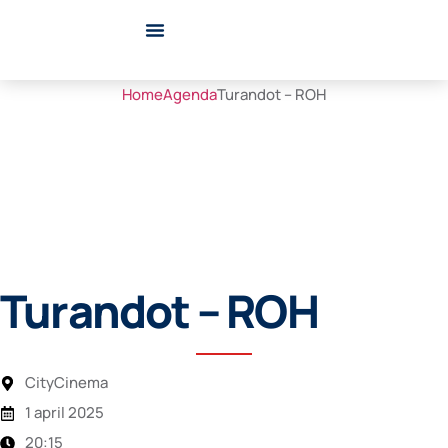
Clubs / Verenigingen
Home
Agenda
Turandot – ROH
TURANDOT
– ROH
Turandot – ROH
CityCinema
1 april 2025
20:15