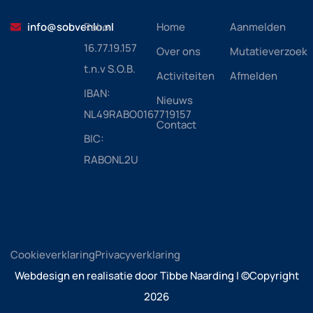
info@sobvenlo.nl
Rabo
Home
Aanmelden
16.77.19.157
Over ons
Mutatieverzoek
t.n.v S.O.B.
Activiteiten
Afmelden
IBAN:
Nieuws
NL49RABO0167719157
Contact
BIC:
RABONL2U
Cookieverklaring
Privacyverklaring
Webdesign en realisatie door Tibbe Naarding | ©Copyright
2026