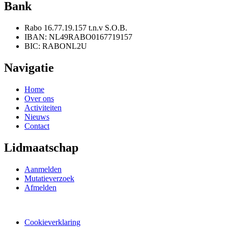
Bank
Rabo 16.77.19.157 t.n.v S.O.B.
IBAN: NL49RABO0167719157
BIC: RABONL2U
Navigatie
Home
Over ons
Activiteiten
Nieuws
Contact
Lidmaatschap
Aanmelden
Mutatieverzoek
Afmelden
Webdesign en realisatie door Tibbe Naarding | ©Copyright 2026
Cookieverklaring