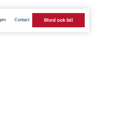
gen
Contact
Word ook lid!