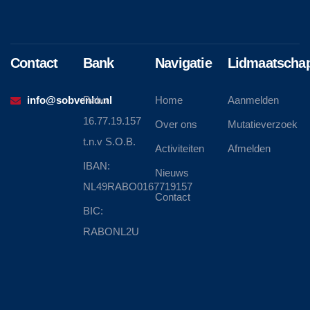
Contact
Bank
Navigatie
Lidmaatscha
info@sobvenlo.nl
Rabo
Home
Aanmelden
16.77.19.157
Over ons
Mutatieverzoek
t.n.v S.O.B.
Activiteiten
Afmelden
IBAN:
Nieuws
NL49RABO0167719157
Contact
BIC:
RABONL2U