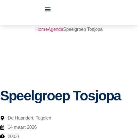
Over ons
Clubs / Verenigingen
Home
Agenda
Speelgroep Tosjopa
SPEELGRO
TOSJOPA
Speelgroep Tosjopa
De Haandert, Tegelen
14 maart 2026
20:00