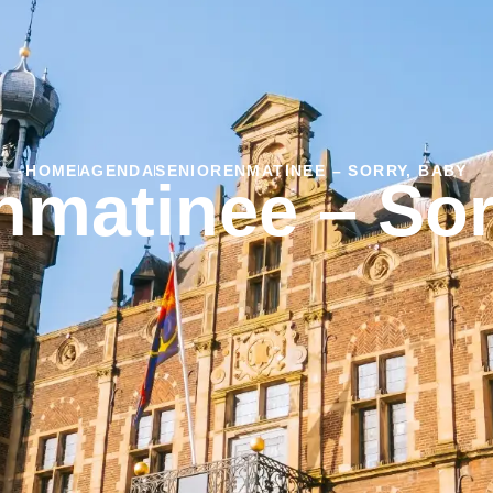
HOME
AGENDA
SENIORENMATINEE – SORRY, BABY
nmatinee – Sor