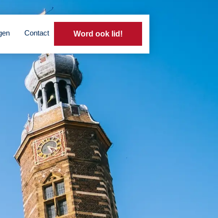
gen
Contact
Word ook lid!