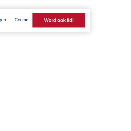
gen
Contact
Word ook lid!