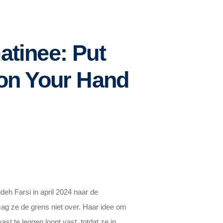
tinee: Put
 on Your Hand
deh Farsi in april 2024 naar de
ag ze de grens niet over. Haar idee om
ast te leggen loopt vast, totdat ze in