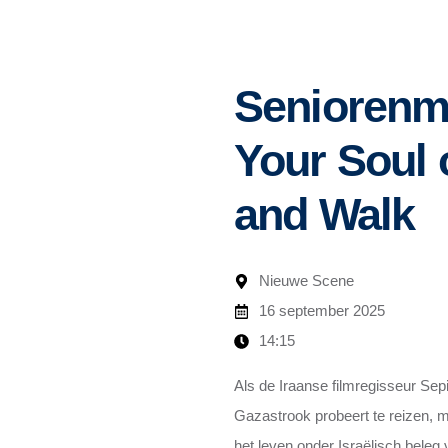
Seniorenma
Your Soul
and Walk
Nieuwe Scene
16 september 2025
14:15
Als de Iraanse filmregisseur Sepi
Gazastrook probeert te reizen, m
het leven onder Israëlisch beleg v