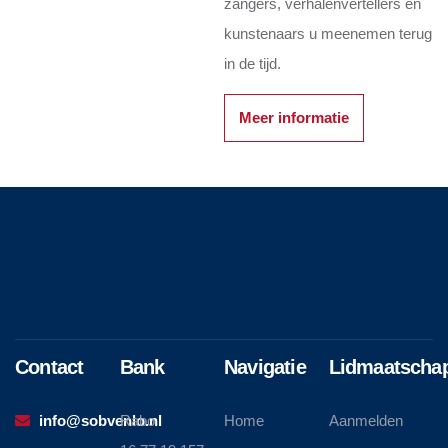
zangers, verhalenvertellers en
kunstenaars u meenemen terug
in de tijd.
Meer informatie
Contact
Bank
Navigatie
Lidmaatscha
info@sobvenlo.nl
Rabo
Home
Aanmelden