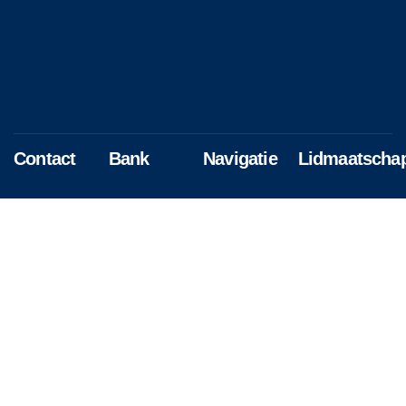
Contact
Bank
Navigatie
Lidmaatscha
info@sobvenlo.nl
Rabo
Home
Aanmelden
16.77.19.157
Over ons
Mutatieverzoek
t.n.v S.O.B.
Activiteiten
Afmelden
IBAN:
Nieuws
NL49RABO0167719157
Contact
BIC:
RABONL2U