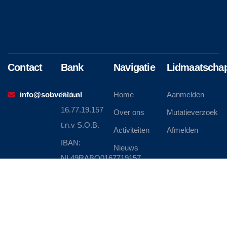
Contact
Bank
Navigatie
Lidmaatscha
info@sobvenlo.nl
Rabo
Home
Aanmelden
16.77.19.157
Over ons
Mutatieverzoek
t.n.v S.O.B.
Activiteiten
Afmelden
IBAN:
Nieuws
NL49RABO0167719157
Contact
BIC:
RABONL2U