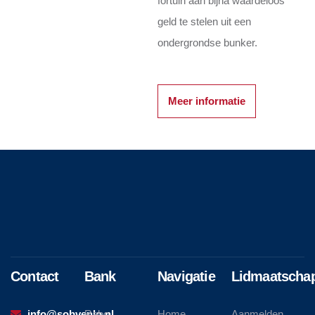
fortuin aan bijna waardeloos
geld te stelen uit een
ondergrondse bunker.
Meer informatie
Contact
Bank
Navigatie
Lidmaatscha
info@sobvenlo.nl
Rabo
Home
Aanmelden