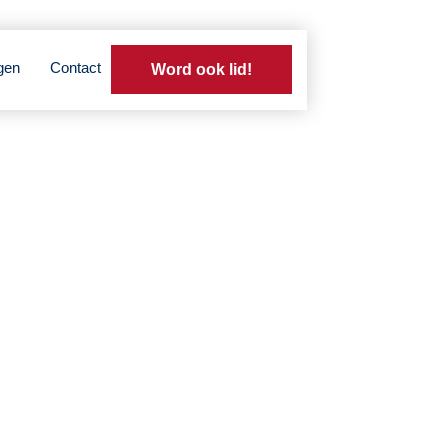
gen
Contact
Word ook lid!