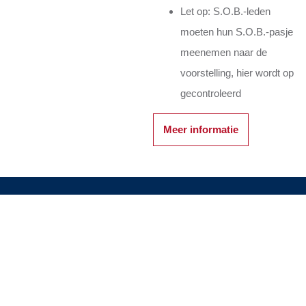
Let op: S.O.B.-leden
moeten hun S.O.B.-pasje
meenemen naar de
voorstelling, hier wordt op
gecontroleerd
Meer informatie
Contact
Bank
Navigatie
Lidmaatscha